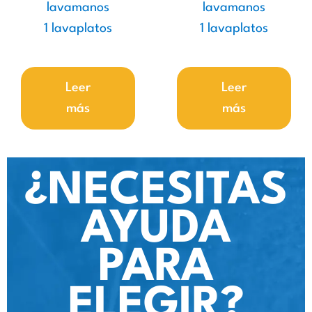
lavamanos
lavamanos
1 lavaplatos
1 lavaplatos
Leer
Leer
más
más
¿NECESITAS
AYUDA
PARA
ELEGIR?