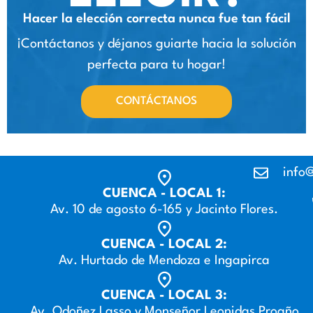
Hacer la elección correcta nunca fue tan fácil
¡Contáctanos y déjanos guiarte hacia la solución
perfecta para tu hogar!
CONTÁCTANOS
info@
CUENCA - LOCAL 1:
Av. 10 de agosto 6-165 y Jacinto Flores.
CUENCA - LOCAL 2:
Av. Hurtado de Mendoza e Ingapirca
CUENCA - LOCAL 3:
Av. Odoñez Lasso y Monseñor Leonidas Proaño