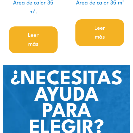
Área de calor 35
Área de calor 35 m²
m².
Leer
Leer
más
más
¿NECESITAS
AYUDA
PARA
ELEGIR?