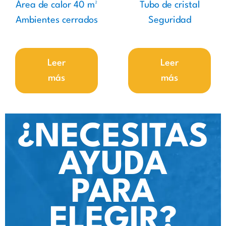
Área de calor 40 m²
Tubo de cristal
Ambientes cerrados
Seguridad
Leer
Leer
más
más
¿NECESITAS
AYUDA
PARA
ELEGIR?