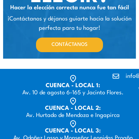
Hacer la elección correcta nunca fue tan fácil
¡Contáctanos y déjanos guiarte hacia la solución
perfecta para tu hogar!
CONTÁCTANOS
info@
CUENCA - LOCAL 1:
Av. 10 de agosto 6-165 y Jacinto Flores.
CUENCA - LOCAL 2:
Av. Hurtado de Mendoza e Ingapirca
CUENCA - LOCAL 3:
Av. Odoñez Lasso y Monseñor Leonidas Proaño