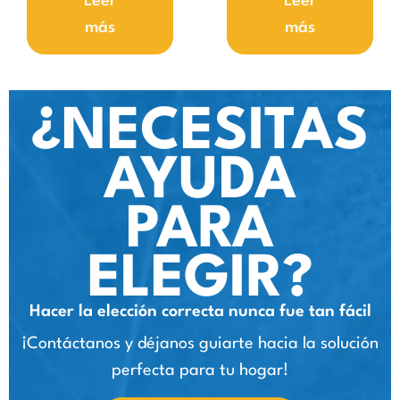
Leer
Leer
más
más
¿NECESITAS
AYUDA
PARA
ELEGIR?
Hacer la elección correcta nunca fue tan fácil
¡Contáctanos y déjanos guiarte hacia la solución
perfecta para tu hogar!