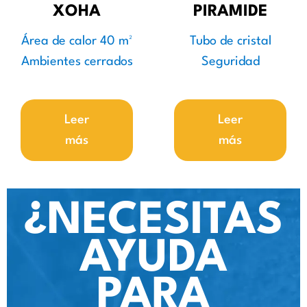
XOHA
PIRAMIDE
Área de calor 40 m²
Tubo de cristal
Ambientes cerrados
Seguridad
Leer
Leer
más
más
¿NECESITAS
AYUDA
PARA