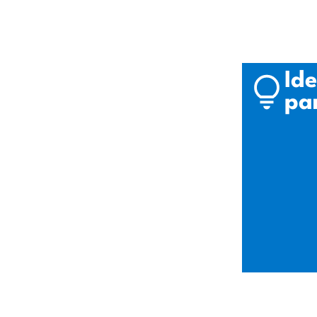
Ide
pa