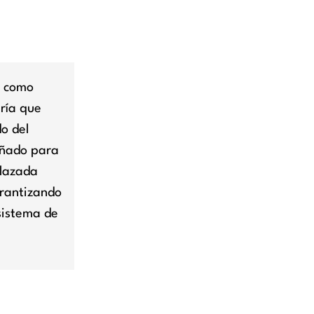
e como
ería que
o del
eñado para
plazada
arantizando
sistema de