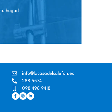
 tu hogar!
info@lacasadelcalefon.ec
288 5574
098 498 9418