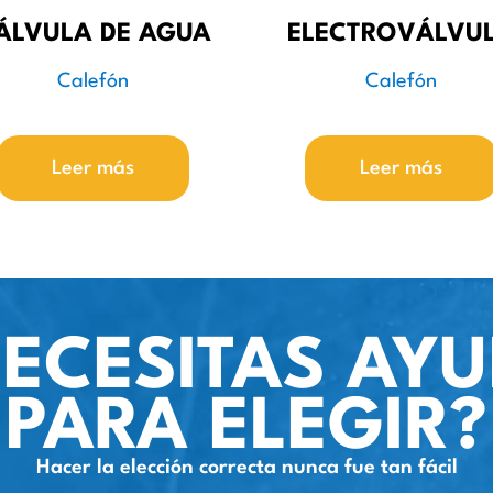
ÁLVULA DE AGUA
ELECTROVÁLVU
Calefón
Calefón
Leer más
Leer más
ECESITAS AY
PARA ELEGIR?
Hacer la elección correcta nunca fue tan fácil