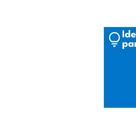
Ide
pa