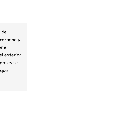
s de
 carbono y
r el
el exterior
 gases se
 que