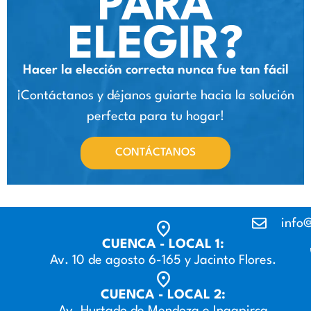
PARA
ELEGIR?
Hacer la elección correcta nunca fue tan fácil
¡Contáctanos y déjanos guiarte hacia la solución
perfecta para tu hogar!
CONTÁCTANOS
info@
CUENCA - LOCAL 1:
Av. 10 de agosto 6-165 y Jacinto Flores.
CUENCA - LOCAL 2:
Av. Hurtado de Mendoza e Ingapirca