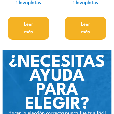
1 lavaplatos
1 lavaplatos
Leer
Leer
más
más
¿NECESITAS
AYUDA
PARA
ELEGIR?
Hacer la elección correcta nunca fue tan fácil